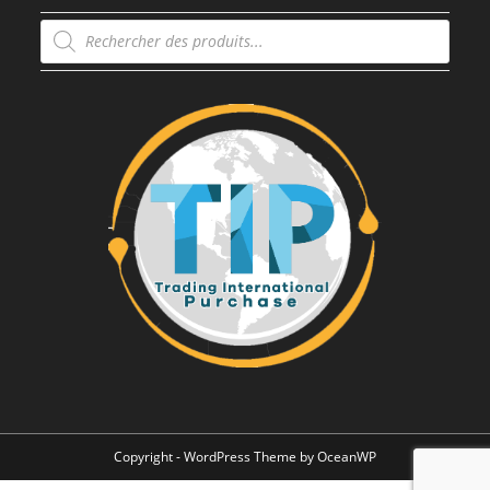
Recherche
de
produits
Copyright - WordPress Theme by OceanWP