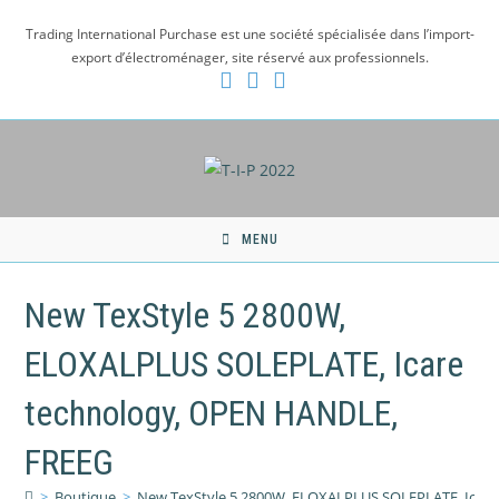
Skip
Trading International Purchase est une société spécialisée dans l’import-
to
export d’électroménager, site réservé aux professionnels.
content
MENU
New TexStyle 5 2800W,
ELOXALPLUS SOLEPLATE, Icare
technology, OPEN HANDLE,
FREEG
>
Boutique
>
New TexStyle 5 2800W, ELOXALPLUS SOLEPLATE, Icar