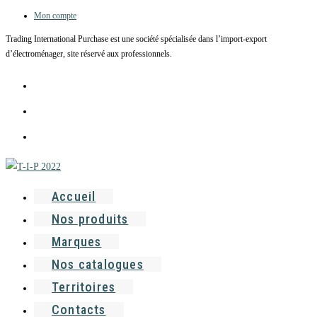
Mon compte
Skip
to
Trading International Purchase est une société spécialisée dans l’import-export
content
d’électroménager, site réservé aux professionnels.
Accueil
Nos produits
Marques
Nos catalogues
Territoires
Contacts