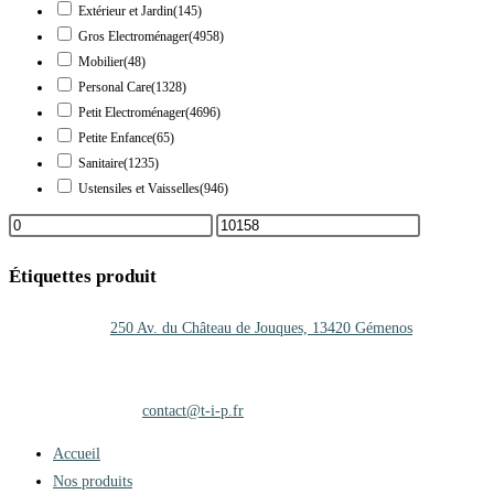
Extérieur et Jardin
(145)
Gros Electroménager
(4958)
Mobilier
(48)
Personal Care
(1328)
Petit Electroménager
(4696)
Petite Enfance
(65)
Sanitaire
(1235)
Ustensiles et Vaisselles
(946)
Étiquettes produit
Adresse :
250 Av. du Château de Jouques, 13420 Gémenos
Téléphone :
+33 (0)4 42 01 25 27
Mobile :
06.47.35.67.10
Adresse mail :
contact@t-i-p.fr
Accueil
Nos produits