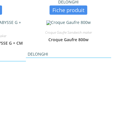
DELONGHI
Fiche produit
Croque Gaufre Sandwich maker
aker
Croque Gaufre 800w
YSSE G + CM
DELONGHI