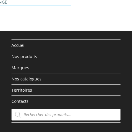
NGE
Accueil
Nos produits
Marques
Nos catalogues
Territoires
Contacts
Recherche
de
produits