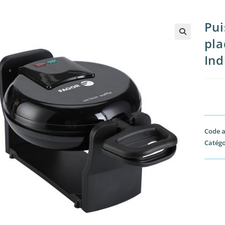
Pui
pla
🔍
Ind
Code a
Catégo