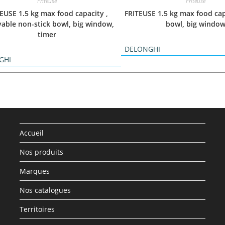
Friteuse
Friteuse
EUSE 1.5 kg max food capacity ,
FRITEUSE 1.5 kg max food capa
able non-stick bowl, big window,
bowl, big windo
timer
DELONGHI
GHI
Accueil
Nos produits
Marques
Nos catalogues
Territoires