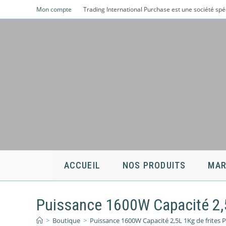
Skip
Mon compte
Trading International Purchase est une société spé
to
content
ACCUEIL
NOS PRODUITS
MAR
Puissance 1600W Capacité 2,5
>
Boutique
>
Puissance 1600W Capacité 2,5L 1Kg de frites 