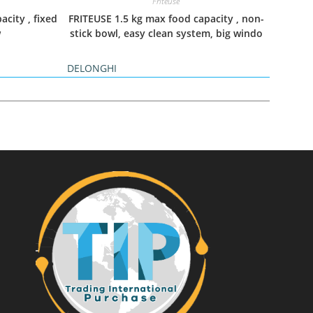
Friteuse
city , fixed
FRITEUSE 1.5 kg max food capacity , non-
w
stick bowl, easy clean system, big windo
DELONGHI