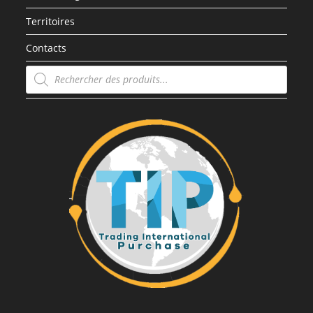
Territoires
Contacts
Recherche
de
produits