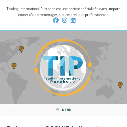
Skip
Trading International Purchase est une société spécialisée dans l’import-
to
export d’électroménager, site réservé aux professionnels.
content
MENU