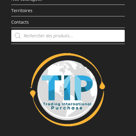
Territoires
Contacts
Recherche
de
produits