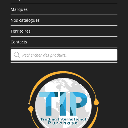
Marques
Nos catalogues
Territoires
Contacts
Recherche
de
produits