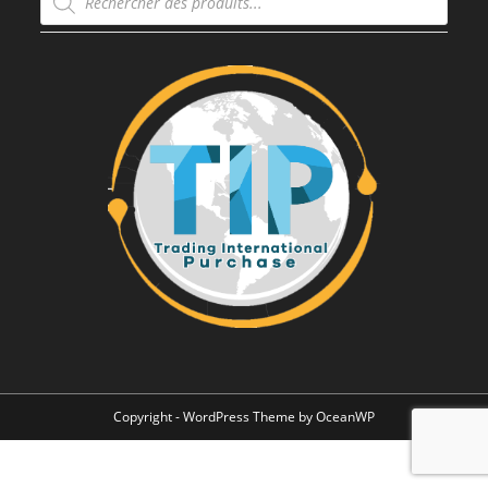
de
produits
Copyright - WordPress Theme by OceanWP