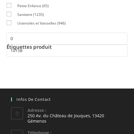
Petite Enfance
(65)
Sanitaire
(1235)
Ustensiles et Vaisselles
(946)
Étiquettes produit
Infos De Contact
Adresse :
250 Av. du Château de Jouques, 13420
Gémenos
Téléphone :