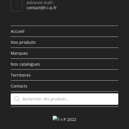
Adresse mail :
contact@t-i-p.fr
Accueil
Nos produits
Marques
Nos catalogues
Territoires
Contacts
Recherche
de
produits