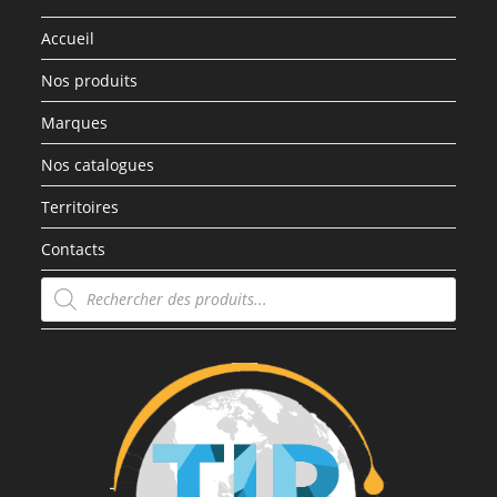
Accueil
Nos produits
Marques
Nos catalogues
Territoires
Contacts
Recherche
de
produits