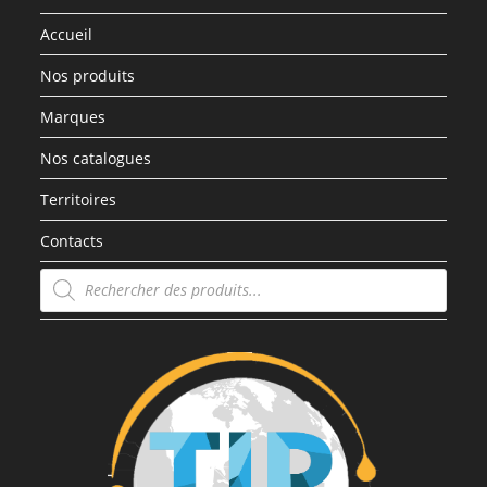
Accueil
Nos produits
Marques
Nos catalogues
Territoires
Contacts
Recherche
de
produits