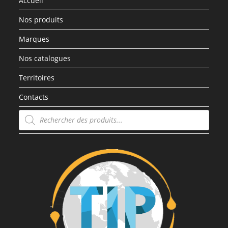
Accueil
Nos produits
Marques
Nos catalogues
Territoires
Contacts
Recherche
de
produits