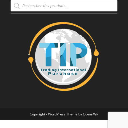
Recherche
de
produits
Copyright - WordPress Theme by OceanWP