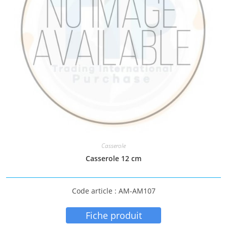
Casserole
Casserole 12 cm
Code article : AM-AM107
Fiche produit