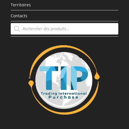
Territoires
Contacts
Recherche
de
produits