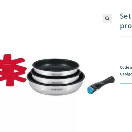
Set
pro
🔍
Code a
Catégo