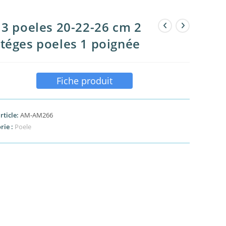
 3 poeles 20-22-26 cm 2
téges poeles 1 poignée
Fiche produit
rticle:
AM-AM266
rie :
Poele