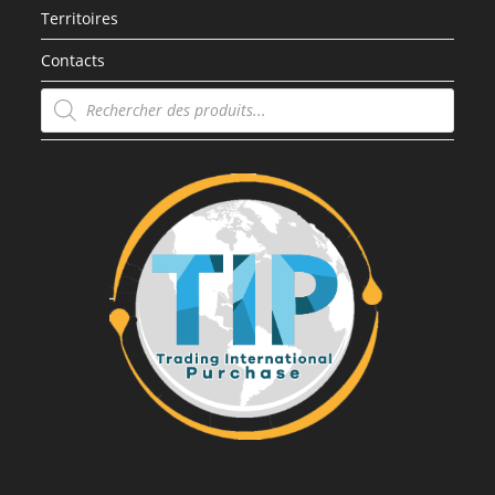
Territoires
Contacts
Recherche
de
produits