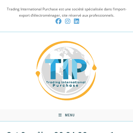
Skip
Trading International Purchase est une société spécialisée dans l’import-
to
export d’électroménager, site réservé aux professionnels.
content
MENU