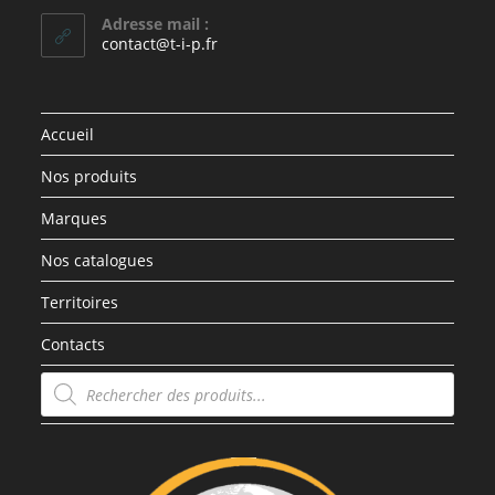
Adresse mail :
contact@t-i-p.fr
Accueil
Nos produits
Marques
Nos catalogues
Territoires
Contacts
Recherche
de
produits