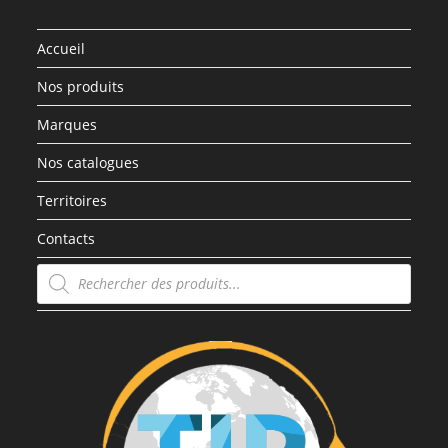
Accueil
Nos produits
Marques
Nos catalogues
Territoires
Contacts
Recherche
de
produits