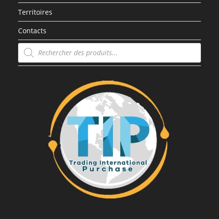
Territoires
Contacts
Recherche
de
produits