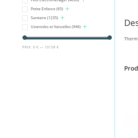
Petite Enfance
(65)
Sanitaire
(1235)
Des
Ustensiles et Vaisselles
(946)
Thermo
PRIX:
0 €
—
10158 €
Prod