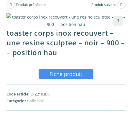
Produit précédent
Produit suivant
🔍
toaster corps inox recouvert –
une resine sculptee – noir – 900 –
– position hau
Fiche produit
Code article:
CTZ2103BK
Catégorie :
Grille Pain