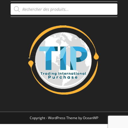
Recherche
de
produits
Copyright - WordPress Theme by OceanWP