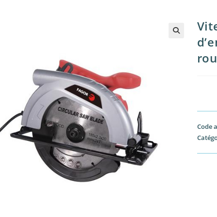
Vit
d’e
rou
Code a
Catégo