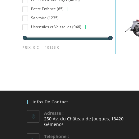
Petite Enfance
(65)
Sanitaire
(1235)
Ustensiles et Vaisselles
(946)
PRIX:
0 €
—
10158 €
Infos De Contact
Adresse :
250 Av. du Château de Jouques, 13420
Gémenos
Téléphone :