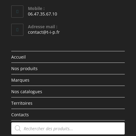
Mobile :
06.47.35.67.10
Adresse mail :
contact@t-i-p.fr
Accueil
Nos produits
Marques
Nos catalogues
Territoires
Contacts
Recherche
de
produits