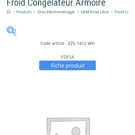
Froid Congélateur Armoire
>
Produits
>
Gros Electroménager
>
GEM Pose Libre
>
Froid Cong
Code article : EZS-1412 WH
EDESA
Fiche produit
PRIX:
191 €
—
871 €