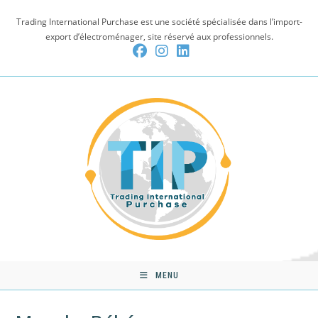
Skip
Trading International Purchase est une société spécialisée dans l’import-
to
export d’électroménager, site réservé aux professionnels.
content
MENU