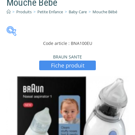
Mouche Bébé
>
Produits
>
Petite Enfance
>
Baby Care
>
Mouche Bébé
Code article : BNA100EU
BRAUN SANTE
Fiche produit
PRIX:
5 €
—
22 €