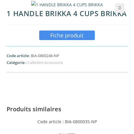
1 HANDLE BRIKKA 4 CUPS BRIKKA
🔍
Fiche produit
Code article:
BIA-0800246-NP
Catégorie :
Cafetière Accessoire
Produits similaires
Code article : BIA-0800035-NP