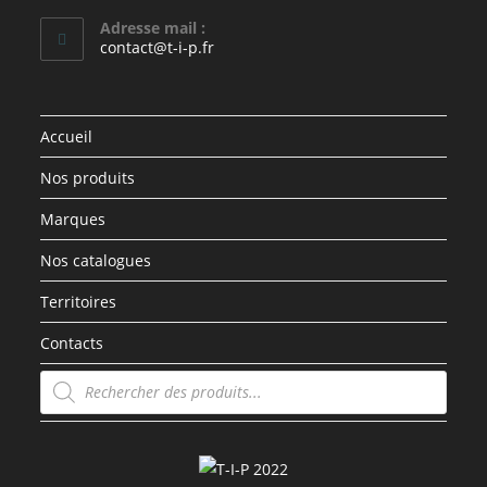
Adresse mail :
contact@t-i-p.fr
Accueil
Nos produits
Marques
Nos catalogues
Territoires
Contacts
Recherche
de
produits