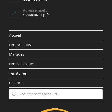
Adresse mail :
contact@t-i-p.fr
Accueil
Nos produits
Marques
Nos catalogues
Territoires
Contacts
Recherche
de
produits