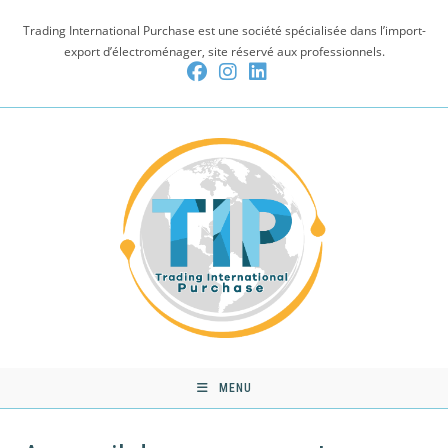
Skip
Trading International Purchase est une société spécialisée dans l’import-
to
export d’électroménager, site réservé aux professionnels.
content
MENU