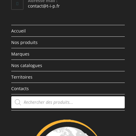
Adresse mail :
contact@t-i-p.fr
Accueil
Nos produits
Marques
Nos catalogues
Territoires
Contacts
Recherche
de
produits