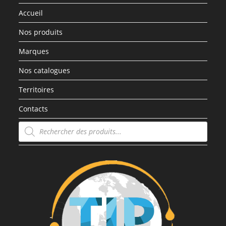
Accueil
Nos produits
Marques
Nos catalogues
Territoires
Contacts
Recherche
de
produits