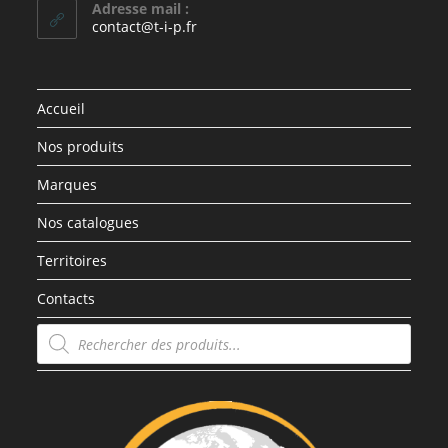
Adresse mail :
contact@t-i-p.fr
Accueil
Nos produits
Marques
Nos catalogues
Territoires
Contacts
Recherche
de
produits