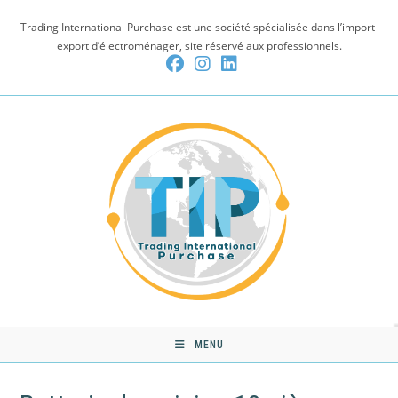
Skip
Trading International Purchase est une société spécialisée dans l’import-
to
export d’électroménager, site réservé aux professionnels.
content
MENU