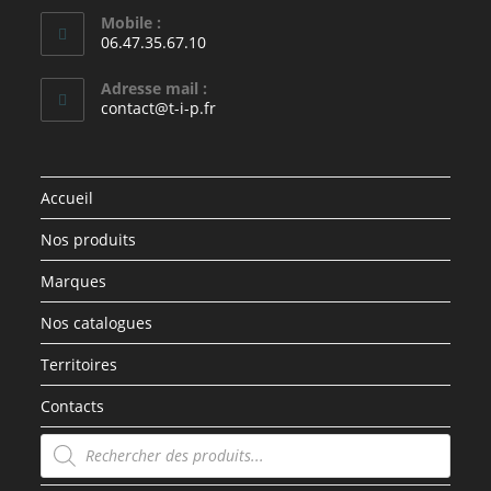
Mobile :
06.47.35.67.10
Adresse mail :
contact@t-i-p.fr
Accueil
Nos produits
Marques
Nos catalogues
Territoires
Contacts
Recherche
de
produits