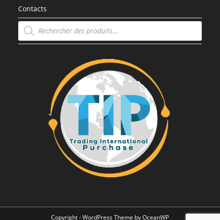
Contacts
Recherche
de
produits
Copyright - WordPress Theme by OceanWP