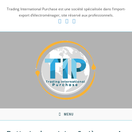
Skip
Trading International Purchase est une société spécialisée dans l’import-
to
export d’électroménager, site réservé aux professionnels.
content
MENU