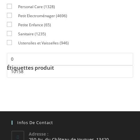
Personal Care
(1328)
Petit Electroménager
(4696)
Petite Enfance
(65)
Sanitaire
(1235)
Ustensiles et Vaisselles
(946)
Étiquettes produit
Infos De Contact
Adresse :
250 Av. du Château de Jouques, 13420