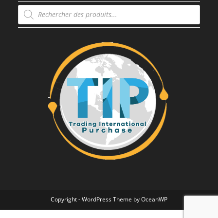
Recherche
de
produits
Copyright - WordPress Theme by OceanWP