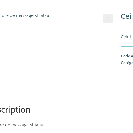
Cei
🔍
Ceint
Code a
Catégo
cription
re de massage shiatsu