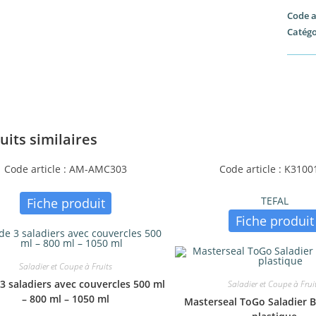
Code a
Catégo
uits similaires
Code article : AM-AMC303
Code article : K3100
TEFAL
Fiche produit
Fiche produit
Saladier et Coupe à Fruits
 3 saladiers avec couvercles 500 ml
Saladier et Coupe à Frui
– 800 ml – 1050 ml
Masterseal ToGo Saladier B