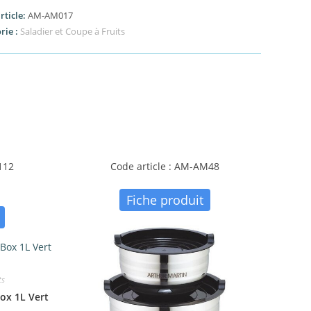
rticle:
AM-AM017
rie :
Saladier et Coupe à Fruits
112
Code article : AM-AM48
Fiche produit
ts
ox 1L Vert