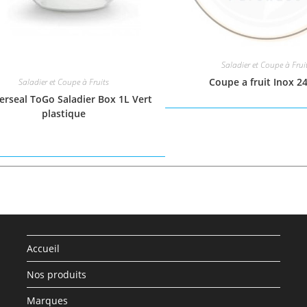
Saladier et Coupe à Frui
Coupe a fruit Inox 2
Saladier et Coupe à Fruits
erseal ToGo Saladier Box 1L Vert
plastique
Accueil
Nos produits
Marques