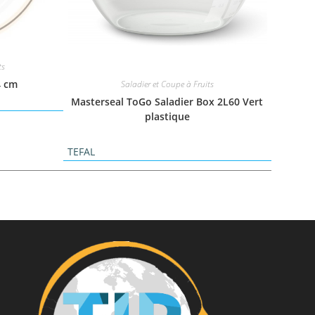
ts
4 cm
Saladier et Coupe à Fruits
Masterseal ToGo Saladier Box 2L60 Vert
plastique
TEFAL