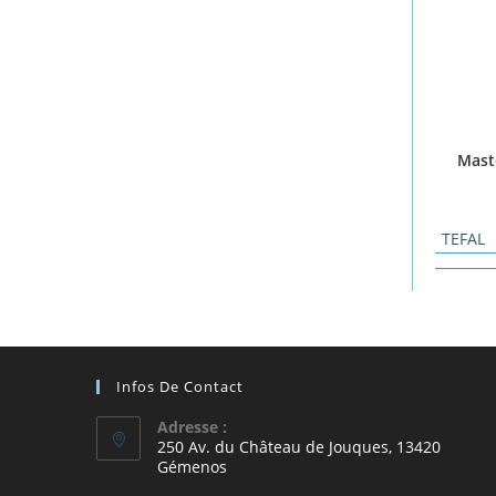
Mast
TEFAL
Infos De Contact
Adresse :
250 Av. du Château de Jouques, 13420
Gémenos