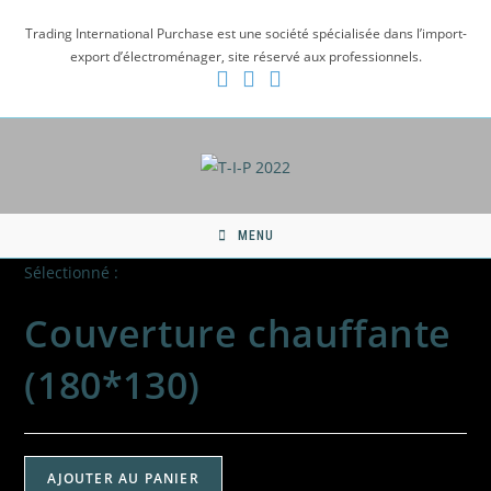
Skip
Trading International Purchase est une société spécialisée dans l’import-
to
export d’électroménager, site réservé aux professionnels.
content
MENU
Sélectionné :
Couverture chauffante
(180*130)
quantité
AJOUTER AU PANIER