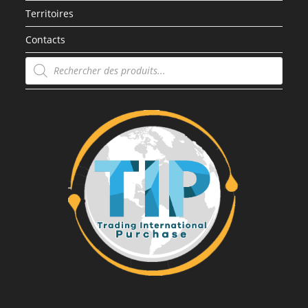
Territoires
Contacts
Recherche
de
produits