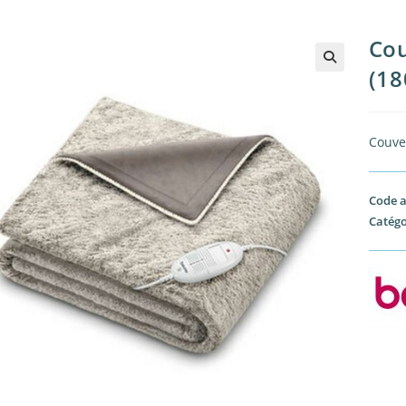
Cou
(18
🔍
Couve
Code a
Catégo