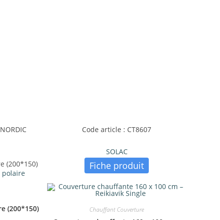
L NORDIC
Code article : CT8607
SOLAC
re (200*150)
Fiche produit
re (200*150)
Chauffant Couverture