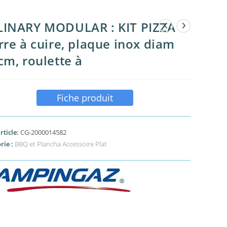
LINARY MODULAR : KIT PIZZA
rre à cuire, plaque inox diam
cm, roulette à
Fiche produit
rticle:
CG-2000014582
rie :
BBQ et Plancha Accessoire Plat