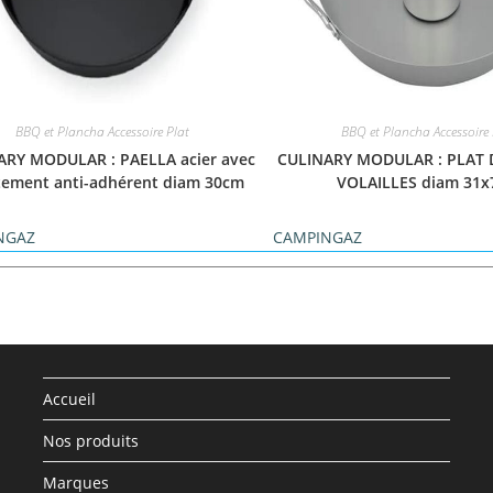
BBQ et Plancha Accessoire Plat
BBQ et Plancha Accessoire 
ARY MODULAR : PAELLA acier avec
CULINARY MODULAR : PLAT 
tement anti-adhérent diam 30cm
VOLAILLES diam 31
NGAZ
CAMPINGAZ
Accueil
Nos produits
Marques