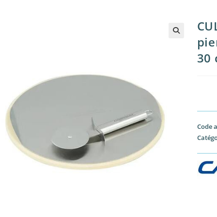
CU
pie
30 
Code a
Catégo