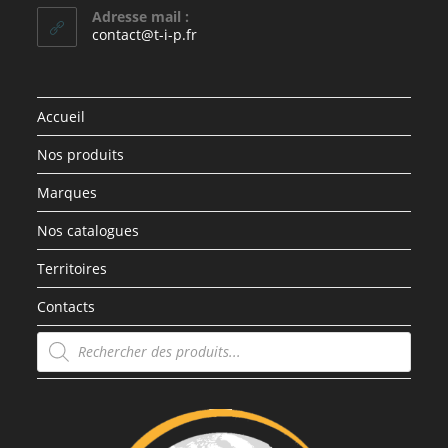
Adresse mail :
contact@t-i-p.fr
Accueil
Nos produits
Marques
Nos catalogues
Territoires
Contacts
Recherche
de
produits