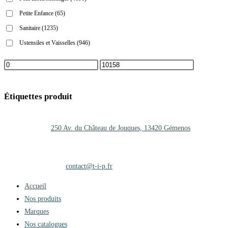
Petite Enfance
(65)
Sanitaire
(1235)
Ustensiles et Vaisselles
(946)
Étiquettes produit
Adresse :
250 Av. du Château de Jouques, 13420 Gémenos
Téléphone :
+33 (0)4 42 01 25 27
Mobile :
06.47.35.67.10
Adresse mail :
contact@t-i-p.fr
Accueil
Nos produits
Marques
Nos catalogues