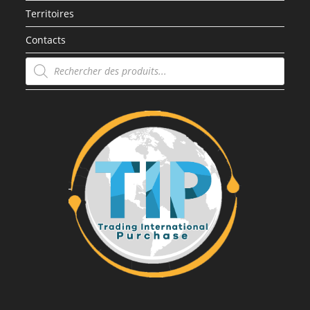
Territoires
Contacts
Recherche
de
produits