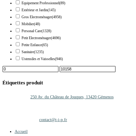
Equipement Professionnel
(89)
Extérieur et Jardin
(145)
Gros Electroménager
(4958)
Mobilier
(48)
Personal Care
(1328)
Petit Electroménager
(4696)
Petite Enfance
(65)
Sanitaire
(1235)
Ustensiles et Vaisselles
(946)
Étiquettes produit
Adresse :
250 Av. du Château de Jouques, 13420 Gémenos
Téléphone :
+33 (0)4 42 01 25 27
Mobile :
06.47.35.67.10
Adresse mail :
contact@t-i-p.fr
Accueil