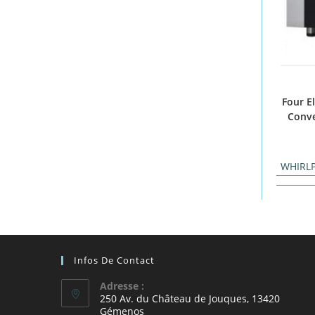
Four E
Conve
WHIRL
Infos De Contact
Adresse :
250 Av. du Château de Jouques, 13420
Gémenos