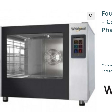
Fou
– C
🔍
Pha
Code a
Catégo