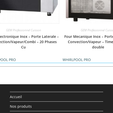
GEM Professionnel Cuisson
GEM Professionnel Cuiss
lectronique Inox – Porte Laterale –
Four Mecanique Inox – Porte
ction/Vapeur/Combi – 20 Phases
Convection/Vapeur – Timer
Cu
double
POOL PRO
WHIRLPOOL PRO
Accueil
Nos produits