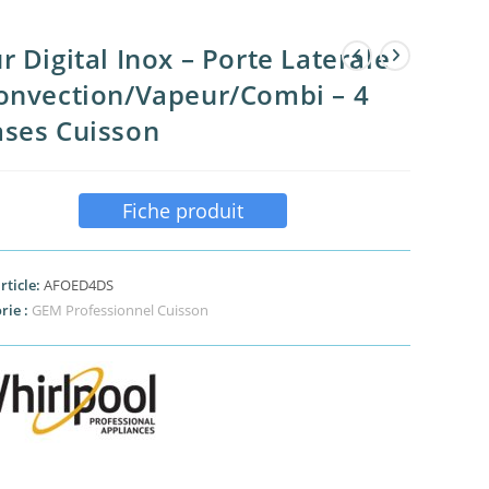
r Digital Inox – Porte Laterale
onvection/Vapeur/Combi – 4
ses Cuisson
Fiche produit
rticle:
AFOED4DS
rie :
GEM Professionnel Cuisson