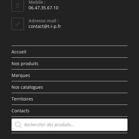
Mobile :
06.47.35.67.10
Adresse mail :
contact@t-i-p.fr
Accueil
Nos produits
Marques
Nos catalogues
Territoires
Contacts
Recherche
de
produits