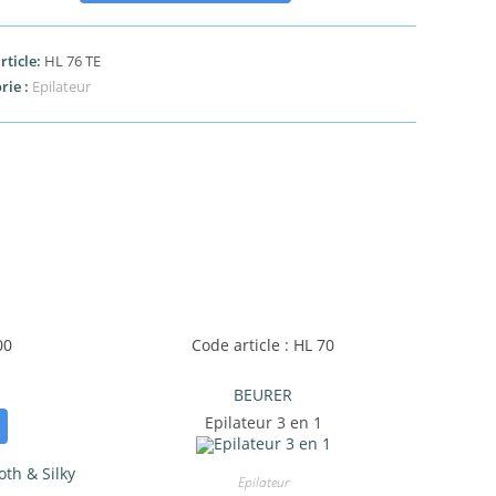
rticle:
HL 76 TE
rie :
Epilateur
00
Code article : HL 70
BEURER
Epilateur 3 en 1
Epilateur