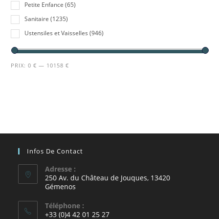
Petite Enfance
(65)
Sanitaire
(1235)
Ustensiles et Vaisselles
(946)
PRIX:
0 €
—
10158 €
Infos De Contact
Adresse :
250 Av. du Château de Jouques, 13420
Gémenos
Téléphone :
+33 (0)4 42 01 25 27