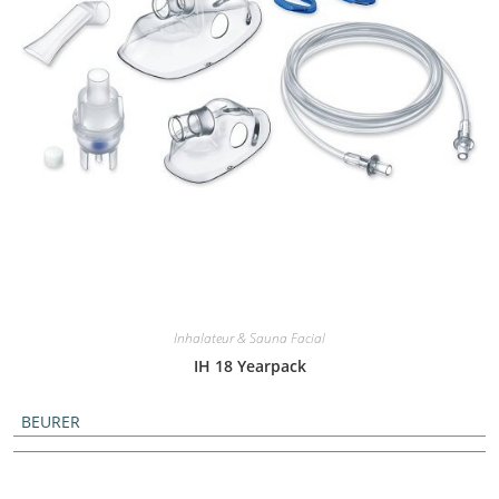
Inhalateur & Sauna Facial
IH 18 Yearpack
BEURER