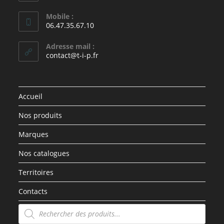
Mobile :
06.47.35.67.10
Adresse mail :
contact@t-i-p.fr
Accueil
Nos produits
Marques
Nos catalogues
Territoires
Contacts
Recherche
de
produits