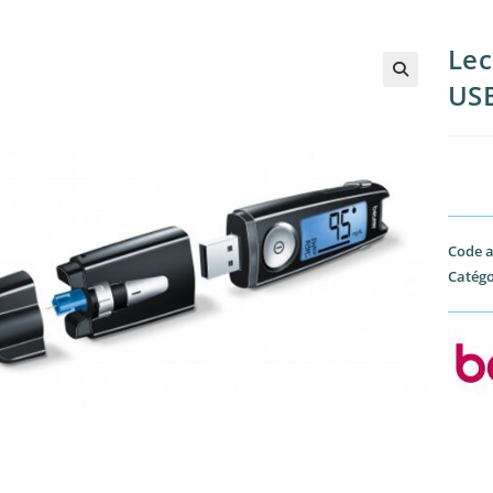
Lec
US
🔍
Code a
Catégo