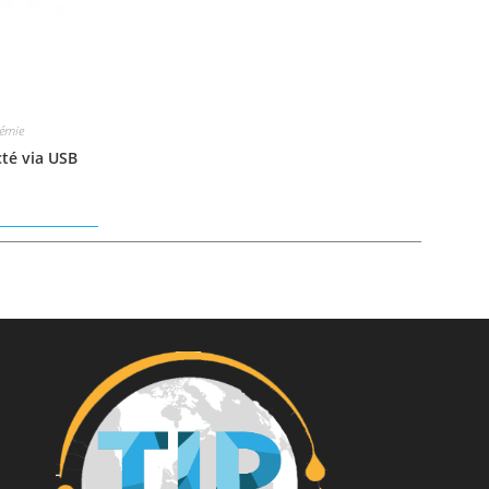
cémie
té via USB